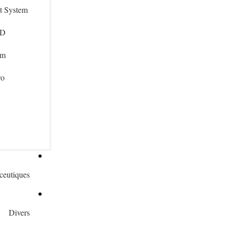
ht System
ND
im
ro
eutiques
Divers