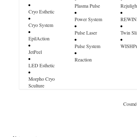
Plasma Pulse
Rejulig
Cryo Esthetic
Power System
REWI
Cryo System
Pulse Laser
Twin Sl
EpilAction
Pulse System
WISHP
JetPeel
Reaction
LED Esthetic
Morpho Cryo
Sculture
Cosméc