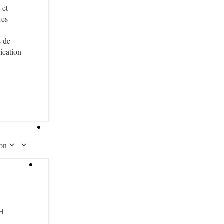
 et
res
s de
cation
ion
 H