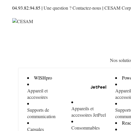
04.93.82.94.85 |
Une question ? Contactez-nous
|
CESAM Corp
Nos soluti
WISHpro
Powe
JetPeel
Appareil et
Appareil
accessoires
accessoi
Appareils et
Supports de
Support
accessoires JetPeel
communication
communi
Reac
Consommables
Capsules