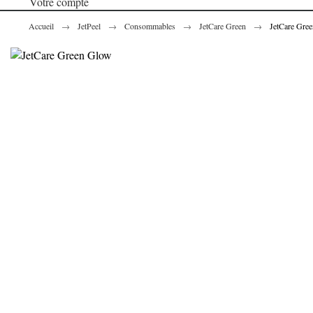
Votre compte
Accueil
JetPeel
Consommables
JetCare Green
JetCare Gre