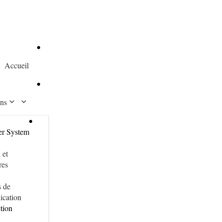
Accueil
ons
r System
 et
res
s de
cation
tion