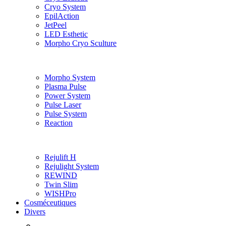
Cryo System
EpilAction
JetPeel
LED Esthetic
Morpho Cryo Sculture
Morpho System
Plasma Pulse
Power System
Pulse Laser
Pulse System
Reaction
Rejulift H
Rejulight System
REWIND
Twin Slim
WISHPro
Cosméceutiques
Divers