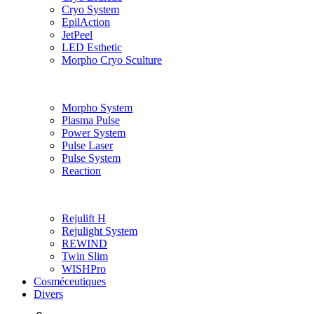
Cryo System
EpilAction
JetPeel
LED Esthetic
Morpho Cryo Sculture
Morpho System
Plasma Pulse
Power System
Pulse Laser
Pulse System
Reaction
Rejulift H
Rejulight System
REWIND
Twin Slim
WISHPro
Cosméceutiques
Divers