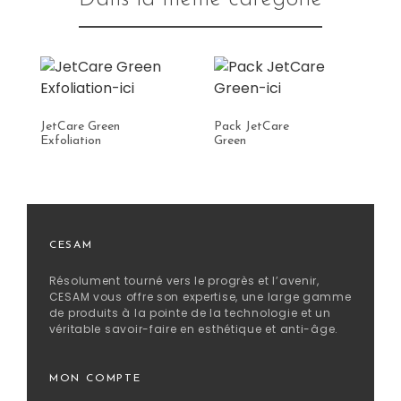
JetCare Green
Pack JetCare
Je
Exfoliation
Green
Gl
CESAM
Résolument tourné vers le progrès et l’avenir,
CESAM vous offre son expertise, une large gamme
de produits à la pointe de la technologie et un
véritable savoir-faire en esthétique et anti-âge.
MON COMPTE