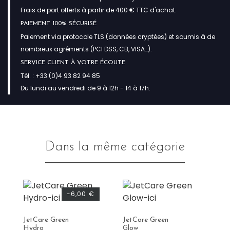
Frais de port offerts à partir de 400 € TTC d'achat.
PAIEMENT 100% SÉCURISÉ
Paiement via protocole TLS (données cryptées) et soumis à de
nombreux agréments (PCI DSS, CB, VISA…).
SERVICE CLIENT À VOTRE ÉCOUTE
Tél. : +33 (0)4 93 82 94 85
Du lundi au vendredi de 9 à 12h - 14 à 17h.
Dans la même catégorie
-6,00 €
JetCare Green
JetCare Green
Pa
Hydro
Glow
Gr