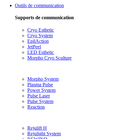
Outils de communication
Supports de communication
Cryo Esthetic
Cryo System
EpilAction
JetPeel
LED Esthetic
Morpho Cryo Sculture
Morpho System
Plasma Pulse
Power System
Pulse Laser
Pulse System
Reaction
Rejulift H
Rejulight System