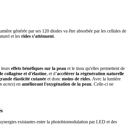
lumière générée par ses 120 diodes va être absorbée par les cellules de
aturel et les
rides s’atténuent
.
 leurs
effets bénéfiques sur la peau
et le tissu qu'elles permettent de
e collagène et d'élastine
, et d’
accélérer la régénération naturelle
grande élasticité cutanée
et donc
moins de rides
. Avec la lumière
um acnes
) en
améliorant l'oxygénation de la peau
. Celle-ci ne
és
synergies existantes entre la photobiomodulation par LED et des