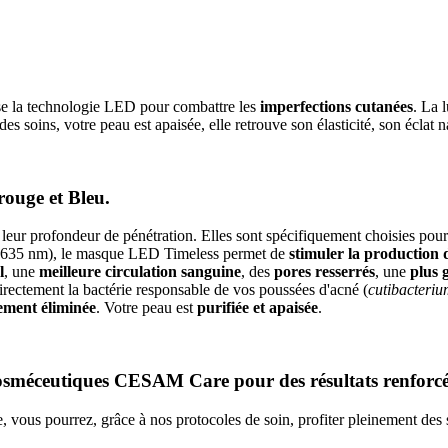
ise la technologie LED pour combattre les
imperfections cutanées
. La 
 des soins, votre peau est apaisée, elle retrouve son élasticité, son éclat n
rouge et Bleu.
leur profondeur de pénétration. Elles sont spécifiquement choisies pour
des 635 nm), le masque LED Timeless permet de
stimuler la production d
l
, une
meilleure circulation sanguine
, des
pores resserrés
, une
plus 
ectement la bactérie responsable de vos poussées d'acné (
cutibacteri
ement éliminée
. Votre peau est
purifiée et apaisée
.
cosméceutiques CESAM Care pour des résultats renforc
ous pourrez, grâce à nos protocoles de soin, profiter pleinement des 