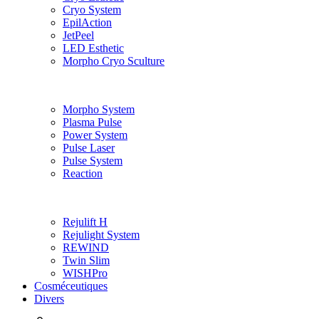
Cryo System
EpilAction
JetPeel
LED Esthetic
Morpho Cryo Sculture
Morpho System
Plasma Pulse
Power System
Pulse Laser
Pulse System
Reaction
Rejulift H
Rejulight System
REWIND
Twin Slim
WISHPro
Cosméceutiques
Divers