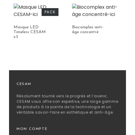
PACK
Masque LED
Biocomplex anti-
La
Timeless CESAM
âge concentré
H
x3
CESAM
Résolument tourné vers le progrès et l’avenir,
CESAM vous offre son expertise, une large gamme
de produits à la pointe de la technologie et un
véritable savoir-faire en esthétique et anti-âge.
MON COMPTE