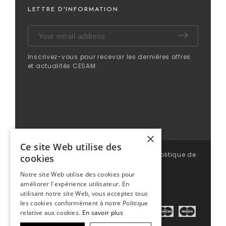
LETTRE D'INFORMATION
Inscrivez-vous pour recevoir les dernières offres
et actualités CESAM.
×
Ce site Web utilise des
© CESAM 2025 | Tous droits réservés |
Politique de
cookies
confidentialité
|
Mentions légales
|
CGV
Notre site Web utilise des cookies pour
améliorer l'expérience utilisateur. En
utilisant notre site Web, vous acceptez tous
les cookies conformément à notre Politique
relative aux cookies.
En savoir plus