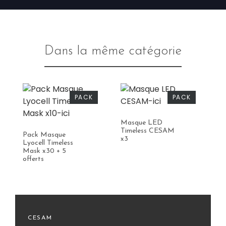
Dans la même catégorie
PACK
PACK
Masque LED
La
Timeless CESAM
H
Pack Masque
x3
Lyocell Timeless
Mask x30 + 5
offerts
CESAM