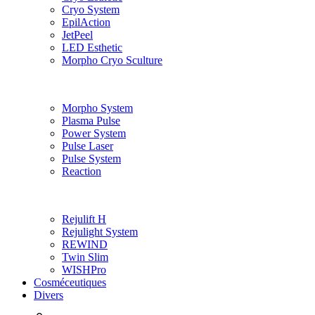
Cryo System
EpilAction
JetPeel
LED Esthetic
Morpho Cryo Sculture
Morpho System
Plasma Pulse
Power System
Pulse Laser
Pulse System
Reaction
Rejulift H
Rejulight System
REWIND
Twin Slim
WISHPro
Cosméceutiques
Divers