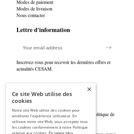
Modes de paiement
Modes de livraison
Nous contacter
Lettre d'information
Inscrivez-vous pour recevoir les dernières offres et
actualités CESAM.
×
Ce site Web utilise des
cookies
Notre site Web utilise des cookies pour
© CESAM 2025 | Tous droits réservés |
Politique de
améliorer l'expérience utilisateur. En
confidentialité
|
Mentions légales
|
CGV
utilisant notre site Web, vous acceptez tous
les cookies conformément à notre Politique
relative aux cookies.
En savoir plus