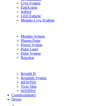
Cryo System
EpilAction
JetPeel
LED Esthetic
Morpho Cryo Sculture
Morpho System
Plasma Pulse
Power System
Pulse Laser
Pulse System
Reaction
Rejulift H
Rejulight System
REWIND
Twin Slim
WISHPro
Cosméceutiques
Divers