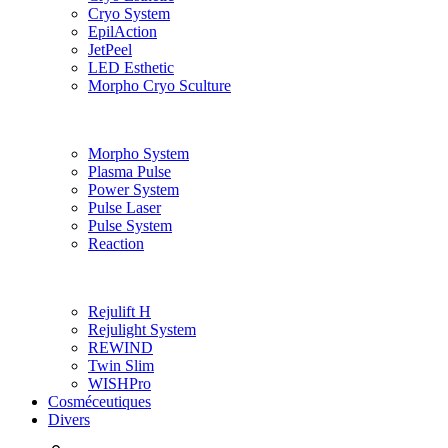
Cryo System
EpilAction
JetPeel
LED Esthetic
Morpho Cryo Sculture
Morpho System
Plasma Pulse
Power System
Pulse Laser
Pulse System
Reaction
Rejulift H
Rejulight System
REWIND
Twin Slim
WISHPro
Cosméceutiques
Divers