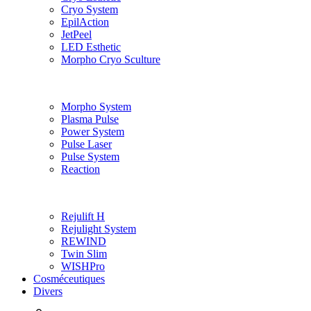
Cryo System
EpilAction
JetPeel
LED Esthetic
Morpho Cryo Sculture
Morpho System
Plasma Pulse
Power System
Pulse Laser
Pulse System
Reaction
Rejulift H
Rejulight System
REWIND
Twin Slim
WISHPro
Cosméceutiques
Divers