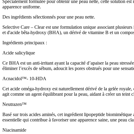
Spécialement formulée pour obtenir une peau nette, cette solution est r
apparence uniforme.
Des ingrédients sélectionnés pour une peau nette.
Selective Care – Clear est une formulation unique associant plusieurs 
et d'acide bêta-hydroxy (BHA), un dérivé de vitamine B et un composa
Ingrédients principaux :
Acide salicylique
Ce BHA est un anti-irritant ayant la capacité d’apaiser la peau stressée
éliminer l’excès de sébum, adoucit les pores obstrués pour une sensation
Acnacidol™- 10-HDA
Cet acide oméga-hydroxy est naturellement dérivé de la gelée royale, de
agit comme un agent équilibrant pour la peau, aidant à créer un teint c
Neutrazen™
Basé sur trois acides aminés, cet ingrédient lipopeptide biomimétique av
essentielle qui contribue à favoriser une apparence saine, une peau clai
Niacinamide