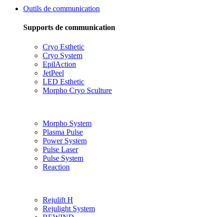
Outils de communication
Supports de communication
Cryo Esthetic
Cryo System
EpilAction
JetPeel
LED Esthetic
Morpho Cryo Sculture
Morpho System
Plasma Pulse
Power System
Pulse Laser
Pulse System
Reaction
Rejulift H
Rejulight System