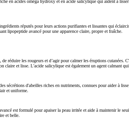
iche en acides oméga hydroxy et en acide salicylique qui aident à lisser 
ingrédients réputés pour leurs actions purifiantes et lissantes qui éclai
nt lipopeptide avancé pour une apparence claire, propre et fraîche.
, de réduire les rougeurs et d’agir pour calmer les éruptions cutanées. C'
 claire et lisse. L'acide salicylique est également un agent calmant qui 
s sécrétions d'abeilles riches en nutriments, connues pour aider à lisser
lair et uniforme.
ancé est formulé pour apaiser la peau irritée et aide à maintenir le seui
re et belle.