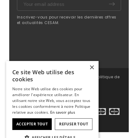
Inscrivez-vous pour recevoir les dernières offres
et actualités CESAM.
×
Ce site Web utilise des
© CESAM 2025 | Tous droits réservés |
Politique de
cookies
confidentialité
|
Mentions légales
|
CGV
Notre site Web utilise des cookies pour
améliorer l'expérience utilisateur. En
utilisant notre site Web, vous acceptez tous
les cookies conformément à notre Politique
relative aux cookies.
En savoir plus
ACCEPTER TOUT
REFUSER TOUT
AFFICHER LES DÉTAILS